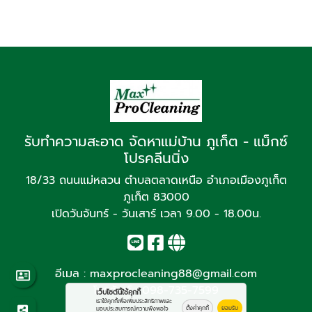
รับทำความสะอาด จัดหาแม่บ้าน ภูเก็ต - แม็กซ์
โปรคลีนนิ่ง
18/33 ถนนแม่หลวน ตำบลตลาดเหนือ อำเภอเมืองภูเก็ต
ภูเก็ต 83000
เปิดวันจันทร์ - วันเสาร์ เวลา 9.00 - 18.00น.
อีเมล :
maxprocleaning88@gmail.com
โทรศัพท์ :
098-735-7599
เว็บไซต์นี้ใช้คุกกี้
เราใช้คุกกี้เพื่อเพิ่มประสิทธิภาพและ
ตั้งค่าคุกกี้
ยอมรับ
มอบประสบการณ์ความพึงพอใจ