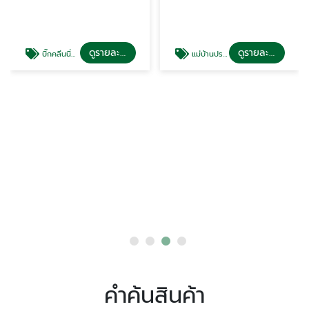
ดูรายละเอียด
แม่บ้านประจำ ภูเก็ต
บิ๊กคลีนนิ่ง ภูเก็ต
แม็กซ์ โปรคลีนนิ่ง
ดูรายละเอียด
บิ๊กคลีนนิ่ง ภูเก็ต
คำค้นสินค้า