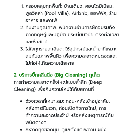
ครอบคลุมทุกพื้นที่: บ้านเดี่ยว, คอนโดมิเนียม,
พูลวิลล่า (Pool Villa), Airbnb, ออฟฟิศ, ร้าน
อาหาร และคาเฟ่
ทีมงานคุณภาพ: พนักงานผ่านการฝึกอบรมทั้ง
ภาคทฤษฎีและปฏิบัติ มีระเบียบวินัย ตรงต่อเวลา
และซื่อสัตย์
ใส่ใจทุกรายละเอียด: ใช้อุปกรณ์และน้ำยาที่เหมาะ
สมกับสภาพพื้นผิว เพื่อความสะอาดหมดจดและ
ไม่ก่อให้เกิดความเสียหาย
2. บริการบิ๊กคลีนนิ่ง (Big Cleaning) ภูเก็ต
การทำความสะอาดครั้งใหญ่แบบล้ำลึก (Deep
Cleaning) เพื่อคืนความใหม่ให้กับสถานที่
ช่วงเวลาที่เหมาะสม: ก่อน-หลังเข้าอยู่อาศัย,
หลังการรีโนเวท, ก่อนเปิดกิจการใหม่, การ
ทำความสะอาดประจำปี หรือหลังเหตุการณ์ภัย
พิบัติต่างๆ
สะอาดทุกซอกมุม: ดูแลตั้งแต่เพดาน ผนัง