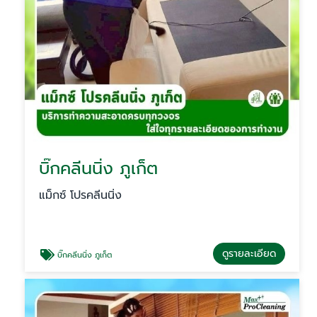
บิ๊กคลีนนิ่ง ภูเก็ต
แม็กซ์ โปรคลีนนิ่ง
ดูรายละเอียด
บิ๊กคลีนนิ่ง ภูเก็ต